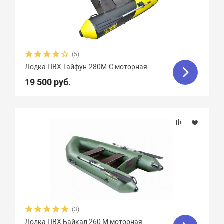
Weekend
2
Yachtmarin
28
Zodiac
47
Zongshen
7
Zvezda
21
Азимут
0
(5)
Лодка ПВХ Тайфун-280М-С моторная
АкваPro
4
Аквилон
13
19 500 руб.
Акула
9
Альбатрос
11
Андромеда
2
Арчер
8
Астра
17
Баджер
40
Барс
6
Боатсман
9
Боцман
3
Витязь
4
Волга
9
Вуд
10
Выдра
15
Галс
6
(3)
Лодка ПВХ Байкал 260 М моторная