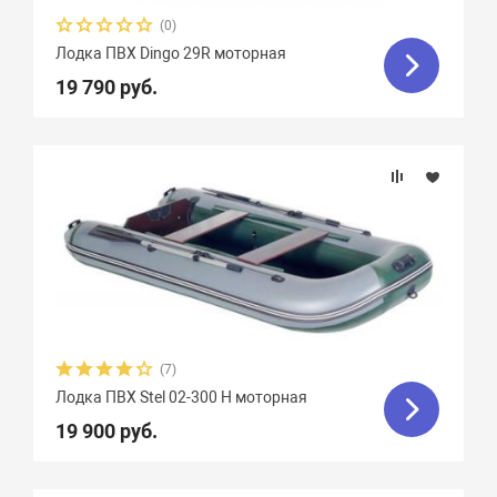
Феникс
1
Флинт
3
Фортуна
8
(0)
Лодка ПВХ Dingo 29R моторная
Чирок
7
Ямаран
13
19 790 руб.
(7)
Лодка ПВХ Stel 02-300 Н моторная
19 900 руб.