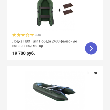
Орка Драккар
8
Парус
7
Патриот
3
Пересвет
1
Пилот
16
Посейдон
3
(68)
Посейдон Антей
3
Лодка ПВХ Tulin Победа 2400 фанерные
вставки под мотор
Посейдон Викинг
6
19 700 руб.
Посейдон Касатка
4
Посейдон Титан
2
Роджер Sfera
6
Селенга
12
Скайра
11
Солар
25
Союз
13
Стрелка
8
Тайфун
3
Улов
8
Фаворит
4