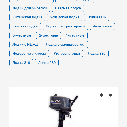
Лодки для рыбалки
Сварная лодка
Китайская лодка
Уфимская лодка
Лодка СПБ
Вятская лодка
Лодки со стрингерами
4-местные
3-местные
2-местные
1-местные
Лодки с НДНД
Лодка с фальшбортом
Недорогие с килем
Килевая лодка
Лодка 330
Лодка 310
Лодка 280