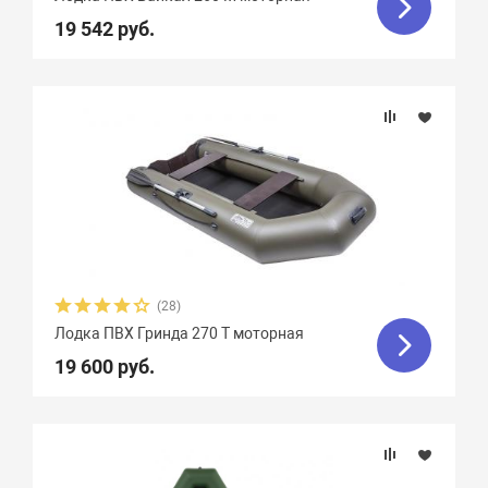
Гладиатор
65
Групер
9
19 542 руб.
Двина
16
Дельта
12
ДМБ
25
Добрыня
2
Кайман
12
Камыш
18
Кета
9
Кола
1
Колибри
4
Командор
8
Комбат
8
Компас
19
Лагуна
10
Медведь
12
(28)
Мичман
3
Мневка
3
Лодка ПВХ Гринда 270 Т моторная
19 600 руб.
Навигатор
16
Нептун
11
Одиссей
4
Омега
23
Оникс
9
Орка Argo
5
Орка GT
8