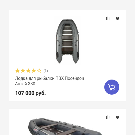
Подбор параметров
Бренд
Длина, см
Ширина, см
(1)
Лодка для рыбалки ПВХ Посейдон
Длина кокпита, см
Антей-380
107 000 руб.
Плотность ткани, г/м2
Грузоподъемность