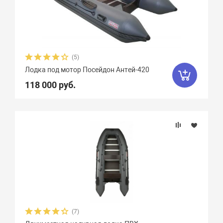
Пассажировместимость
Тип дна
(5)
Тип киля
Лодка под мотор Посейдон Антей-420
118 000 руб.
Тип швов
Вес, кг
Вид транца
Материал
Фальшборт
(7)