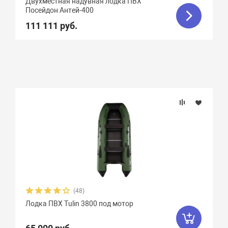
Двухместная надувная лодка ПВХ
Стрингера
Посейдон Антей-400
111 111 руб.
Крепление сидений
Количество сидений
(48)
Лодка ПВХ Tulin 3800 под мотор