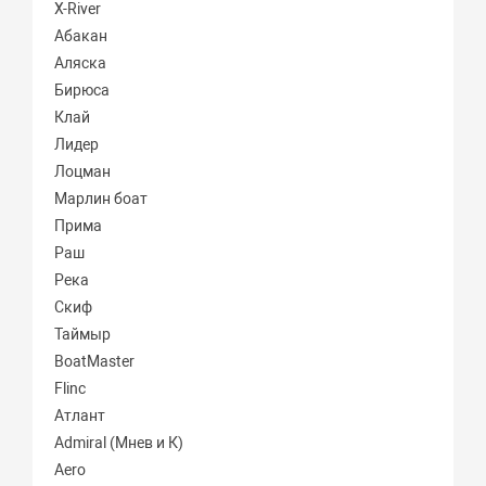
X-River
Абакан
Аляска
Бирюса
Клай
Лидер
Лоцман
Марлин боат
Прима
Раш
Река
Скиф
Таймыр
BoatMaster
Flinc
Атлант
Admiral (Мнев и К)
Aero