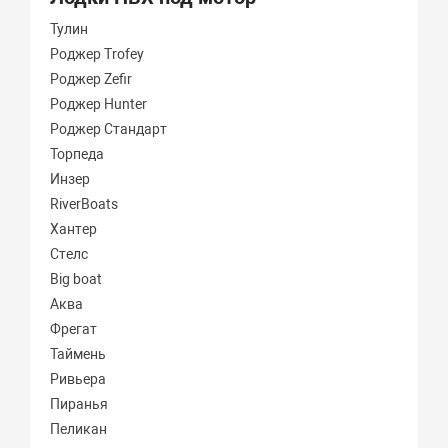
Тулин
Роджер Trofey
Роджер Zefir
Роджер Hunter
Роджер Стандарт
Торпеда
Инзер
RiverBoats
Хантер
Стелс
Big boat
Аква
Фрегат
Таймень
Ривьера
Пиранья
Пеликан