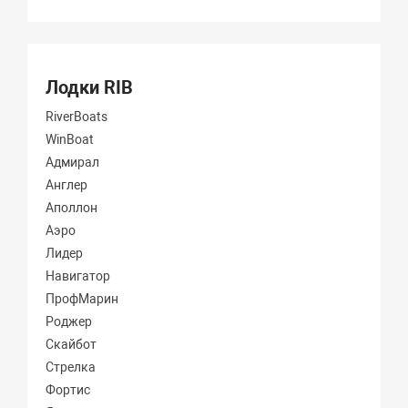
Лодки RIB
RiverBoats
WinBoat
Адмирал
Англер
Аполлон
Аэро
Лидер
Навигатор
ПрофМарин
Роджер
Скайбот
Стрелка
Фортис