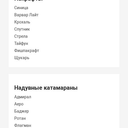
Синица
Варвар Лайт
Крохаль
Спутник
Стрела
Тайфун
Фишпакрафт
Щукарь
Надувные катамараны
Адмирал
Аеро
Баджер
Ротан
Флагман