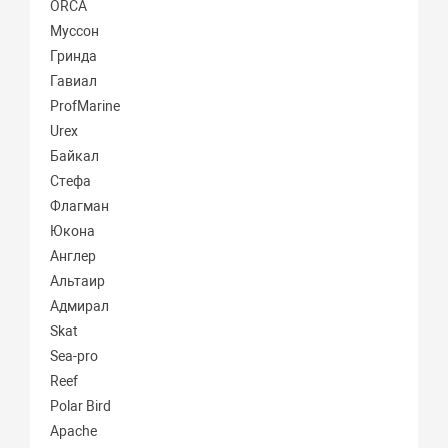
ORCA
Муссон
Гринда
Гавиал
ProfMarine
Urex
Байкал
Стефа
Флагман
Юкона
Англер
Альтаир
Адмирал
Skat
Sea-pro
Reef
Polar Bird
Apache