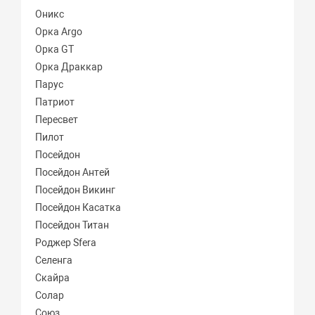
Оникс
Орка Argo
Орка GT
Орка Драккар
Парус
Патриот
Пересвет
Пилот
Посейдон
Посейдон Антей
Посейдон Викинг
Посейдон Касатка
Посейдон Титан
Роджер Sfera
Селенга
Скайра
Солар
Союз