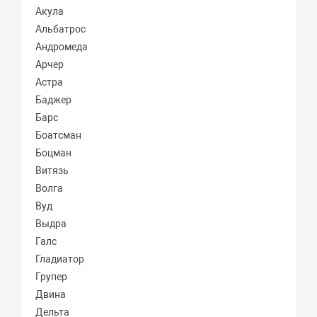
Акула
Альбатрос
Андромеда
Арчер
Астра
Баджер
Барс
Боатсман
Боцман
Витязь
Волга
Вуд
Выдра
Галс
Гладиатор
Групер
Двина
Дельта