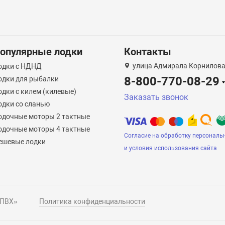
опулярные лодки
Контакты
улица Адмирала Корнилова
одки с НДНД
8-800-770-08-29
одки для рыбалки
одки с килем (килевые)
Заказать звонок
одки со сланью
одочные моторы 2 тактные
одочные моторы 4 тактные
Согласие на обработку персональ
ешевые лодки
и условия использования сайта
 ПВХ»
Политика конфиденциальности