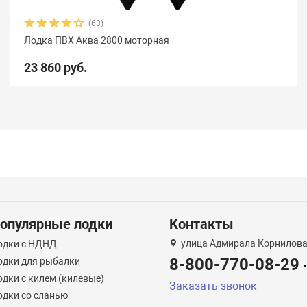
(63)
Лодка ПВХ Аква 2800 моторная
23 860 руб.
опулярные лодки
Контакты
улица Адмирала Корнилова
одки с НДНД
8-800-770-08-29
одки для рыбалки
одки с килем (килевые)
Заказать звонок
одки со сланью