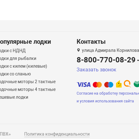
опулярные лодки
Контакты
улица Адмирала Корнилова
одки с НДНД
8-800-770-08-29
одки для рыбалки
одки с килем (килевые)
Заказать звонок
одки со сланью
одочные моторы 2 тактные
одочные моторы 4 тактные
Согласие на обработку персональ
ешевые лодки
и условия использования сайта
 ПВХ»
Политика конфиденциальности