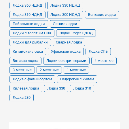
Лодка 360 НДНД
Лодка 330 НДНД
Лодка 310 НДНД
Лодка 300 НДНД
Большие лодки
Пайольные лодки
Легкие лодки
Лодки с толстым ПВХ
Лодки Roger НДНД
Лодки для рыбалки
Сварная лодка
Китайская лодка
Уфимская лодка
Лодка СПБ
Вятская лодка
Лодки со стрингерами
4-местные
3-местные
2-местные
1-местные
Лодка с фальшбортом
Недорогие с килем
Килевая лодка
Лодка 330
Лодка 310
Лодка 280