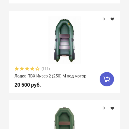
Крепление сидений
Marko Boats
38
Mega Boat
12
Nissamaran
13
Nordik
11
Количество сидений
Norvik
20
Quick Stream
8
Вид весел
Rapid
3
Regatta
9
RusBoat
17
Особенности
Scandic
4
SibRiver GT
8
SibRiver Хатанга
22
Silverado
10
(111)
Лодка ПВХ Инзер 2 (250) М под мотор
SMarine
38
Sonata
16
20 500 руб.
Speeda
4
StarBoat
4
Stel
7
Storm
3
Stream
5
Sun Marine
19
Titan Boats
4
Weekend
2
Yachtmarin
28