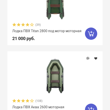
Zodiac
47
Zongshen
7
Zvezda
21
Азимут
0
(39)
АкваPro
4
Аквилон
13
Лодка ПВХ Titan 2800 под мотор моторная
21 000 руб.
Акула
9
Альбатрос
11
Андромеда
2
Арчер
8
Астра
17
Баджер
40
Барс
6
Боатсман
9
Боцман
3
Витязь
4
Волга
9
Вуд
10
Выдра
15
Галс
6
(108)
Гладиатор
65
Групер
9
Лодка ПВХ Аква 2600 моторная