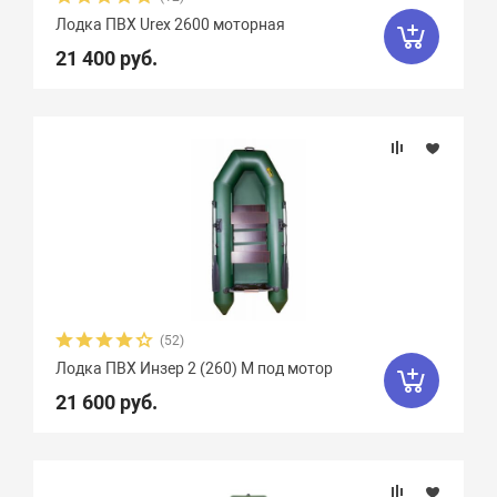
Лодка ПВХ Urex 2600 моторная
Чирок
7
Ямаран
13
21 400 руб.
(52)
Лодка ПВХ Инзер 2 (260) М под мотор
21 600 руб.