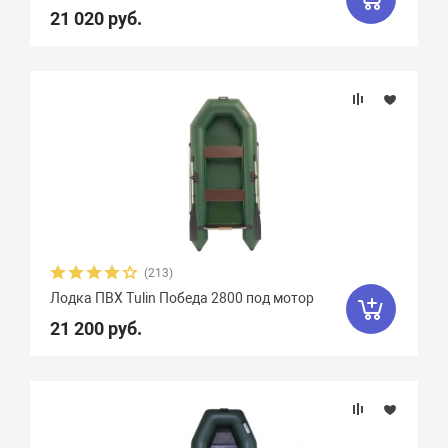
21 020 руб.
Двина
16
Дельта
12
ДМБ
25
Добрыня
2
Кайман
12
Камыш
18
Кета
9
Кола
1
Колибри
4
Командор
8
Комбат
8
Компас
19
Лагуна
10
Медведь
12
(213)
Мичман
3
Мневка
3
Лодка ПВХ Tulin Победа 2800 под мотор
Навигатор
16
Нептун
11
21 200 руб.
Одиссей
4
Омега
23
Оникс
9
Орка Argo
5
Орка GT
8