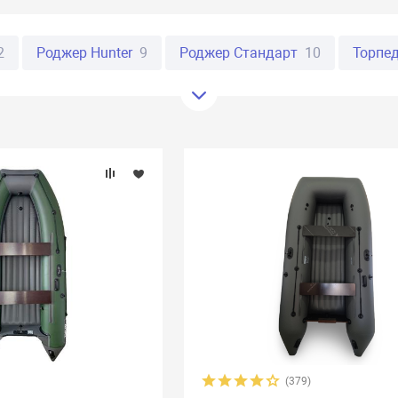
2
Роджер Hunter
9
Роджер Стандарт
10
Торпе
16
Фрегат
61
Таймень
20
Ривьера
20
Пир
rine
29
Urex
13
Байкал
8
Стефа
19
Флаг
o
9
Reef
34
Polar Bird
27
Apache
7
X-River
боат
32
Прима
10
Раш
3
Река
18
Скиф
6
AirLayer
10
Annkor
19
Aqua-Storm
15
Aquamari
Catmarine
22
Compass
10
Dingo
7
Gelios
1
4
Korsar
24
Latimeria
9
Liman
25
Marko Bo
id
3
Regatta
9
RusBoat
17
Scandic
4
SibRi
(379)
at
4
Stel
7
Storm
3
Stream
5
Sun Marine
1