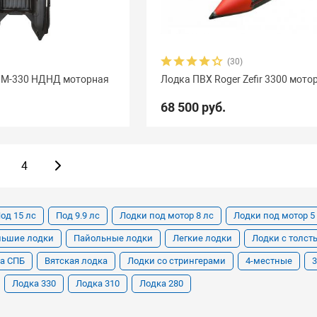
(30)
 М-330 НДНД моторная
Лодка ПВХ Roger Zefir 3300 мото
68 500 руб.
4
од 15 лс
Под 9.9 лс
Лодки под мотор 8 лс
Лодки под мотор 5
льшие лодки
Пайольные лодки
Легкие лодки
Лодки с толст
а СПБ
Вятская лодка
Лодки со стрингерами
4-местные
Лодка 330
Лодка 310
Лодка 280