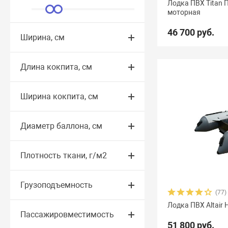
Лодка ПВХ Titan
моторная
Yachtmarin
28
Zodiac
47
Zongshen
7
Z
46 700 руб.
Ширина, см
Арчер
8
Астра
17
Баджер
40
Барс
6
Гладиатор
65
Групер
9
Двина
16
Дел
Длина кокпита, см
Командор
8
Комбат
8
Компас
19
Лаг
Ширина кокпита, см
Омега
23
Оникс
9
Орка Argo
5
Орка 
Диаметр баллона, см
Посейдон Антей
3
Посейдон Викинг
6
Пос
Союз
13
Стрелка
8
Тайфун
3
Улов
8
Плотность ткани, г/м2
Грузоподъемность
(77)
Лодка ПВХ Altair
Пассажировместимость
51 800 руб.