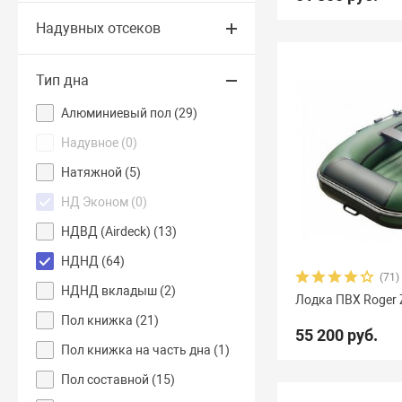
Надувных отсеков
Тип дна
Алюминиевый пол (
29
)
Надувное (
0
)
Натяжной (
5
)
НД Эконом (
0
)
НДВД (Airdeck) (
13
)
НДНД (
64
)
(71)
НДНД вкладыш (
2
)
Лодка ПВХ Roger Z
Пол книжка (
21
)
55 200 руб.
Пол книжка на часть дна (
1
)
Пол составной (
15
)