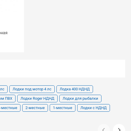
рная
 лс
Лодки под мотор 4 лс
Лодка 400 НДНД
ым ПВХ
Лодки Roger НДНД
Лодки для рыбалки
3-местные
2-местные
1-местные
Лодки с НДНД