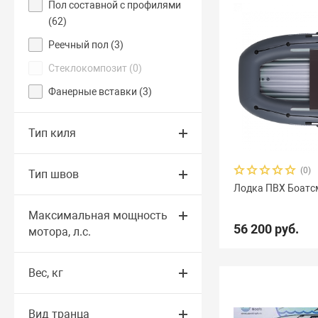
Пол составной с профилями
(
62
)
Реечный пол (
3
)
Стеклокомпозит (
0
)
Фанерные вставки (
3
)
Тип киля
(0)
Тип швов
Лодка ПВХ Боатс
Максимальная мощность
56 200 руб.
мотора, л.с.
Вес, кг
Вид транца