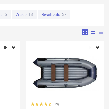
да
5
Инзер
18
RiverBoats
37
анья
32
Пеликан
11
ORCA
19
ман
36
Юкона
47
Англер
8
28
Абакан
8
Аляска
17
Бирюса
2
Таймыр
12
BoatMaster
10
Flinc
16
ne
8
Aquila
14
Atlantic Boats
11
5
Golfstream
39
HDX
8
Highfield
10
ats
38
Mega Boat
12
Nissamaran
13
ver GT
8
SibRiver Хатанга
22
Silverado
10
(73)
9
Titan Boats
4
Weekend
2