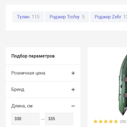
Тулин
115
Роджер Trofey
5
Роджер Zefir
1
Хантер
37
Стелс
13
Big boat
46
Аква
Муссон
32
Гринда
6
Гавиал
13
ProfMa
Альтаир
59
Адмирал
44
Skat
8
Sea-pr
Подбор параметров
Клай
4
Лидер
36
Лоцман
13
Марлин 
Розничная цена
Атлант
7
Admiral (Мнев и К)
3
Aero
0
Бренд
Bark
21
Bestway
2
Bratan
5
CatFish
4
Honda
5
Jet
9
Jet Force
14
John Silver
Длина, см
Nordik
11
Norvik
20
Quick Stream
8
Rap
(28)
SMarine
38
Sonata
16
Speeda
4
StarBo