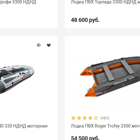
 Профи 3300 НДНД
Лодка ПВХ Торпеда 3300 НДНД 
vezda
21
Азимут
0
АкваPro
4
Аквилон
13
48 600 руб.
Боатсман
9
Боцман
3
Витязь
4
Волга
9
ьта
12
ДМБ
25
Добрыня
2
Кайман
12
Ка
уна
10
Медведь
12
Мичман
3
Мневка
3
GT
8
Орка Драккар
8
Парус
7
Патриот
3
П
ейдон Касатка
4
Посейдон Титан
2
Роджер Sfera
Фаворит
4
Феникс
1
Флинт
3
Фортуна
8
(485)
 HD 330 НДНД моторная
Лодка ПВХ Roger Trofey 3300 мо
54 500 руб.