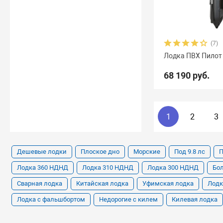
(7)
Лодка ПВХ Пилот
68 190 руб.
1
2
3
Дешевые лодки
Плоское дно
Морские
Под 9.8 лс
П
Лодка 360 НДНД
Лодка 310 НДНД
Лодка 300 НДНД
Бо
Сварная лодка
Китайская лодка
Уфимская лодка
Лодк
Лодка с фальшбортом
Недорогие с килем
Килевая лодка