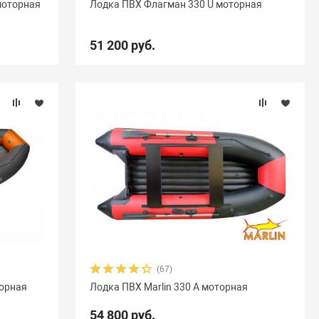
моторная
Лодка ПВХ Флагман 330 U моторная
Акула
9
Альбатрос
11
Андромеда
2
51 200 руб.
Вуд
10
Выдра
15
Галс
6
мыш
18
Кета
9
Кола
1
Колибри
4
Навигатор
16
Нептун
11
Одиссей
4
ересвет
1
Пилот
16
Посейдон
3
6
Селенга
12
Скайра
11
Солар
25
Чирок
7
Ямаран
13
(67)
торная
Лодка ПВХ Marlin 330 A моторная
54 800 руб.