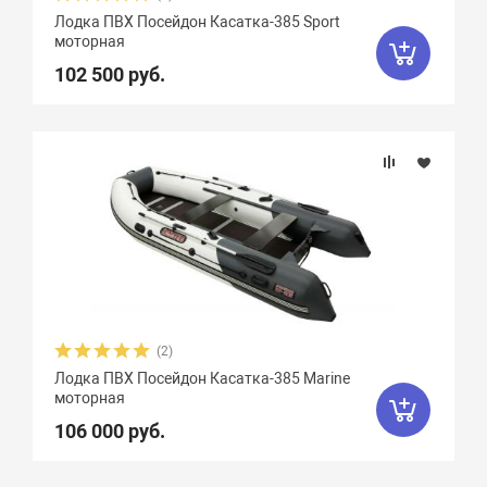
Фальшборт
Лодка ПВХ Посейдон Касатка-385 Sport
моторная
102 500 руб.
Стрингера
Крепление сидений
Количество сидений
(2)
Лодка ПВХ Посейдон Касатка-385 Marine
моторная
106 000 руб.