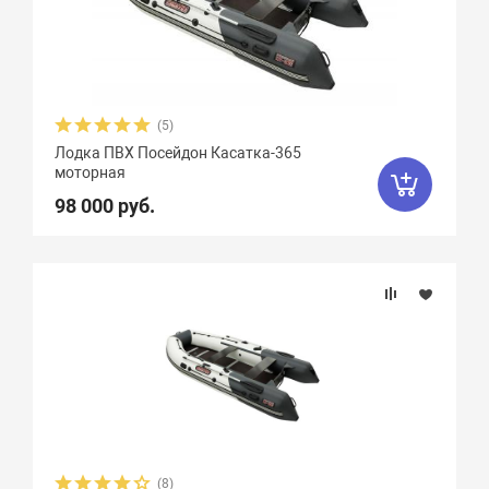
Пассажировместимость
Тип дна
(5)
Тип киля
Лодка ПВХ Посейдон Касатка-365
моторная
Тип швов
98 000 руб.
Максимальная мощность мотора, л.с.
Вес, кг
Вид транца
Материал
(8)