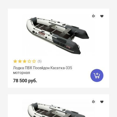
Подбор параметров
Бренд
Длина, см
Ширина, см
(5)
Лодка ПВХ Посейдон Касатка-335
Длина кокпита, см
моторная
78 500 руб.
Диаметр баллона, см
Грузоподъемность