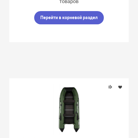
товаров
Пассажировместимость
Перейти в корневой раздел
Тип киля
Максимальная мощность мотора, л.с.
Вес, кг
Вид транца
Материал
Количество сидений