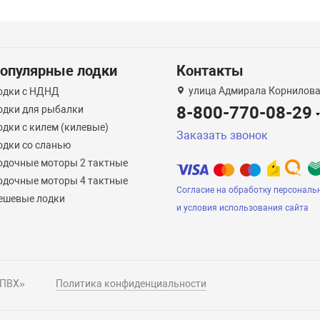
опулярные лодки
Контакты
улица Адмирала Корнилова
одки с НДНД
8-800-770-08-29
одки для рыбалки
одки с килем (килевые)
Заказать звонок
одки со сланью
одочные моторы 2 тактные
одочные моторы 4 тактные
Согласие на обработку персональ
ешевые лодки
и условия использования сайта
 ПВХ»
Политика конфиденциальности