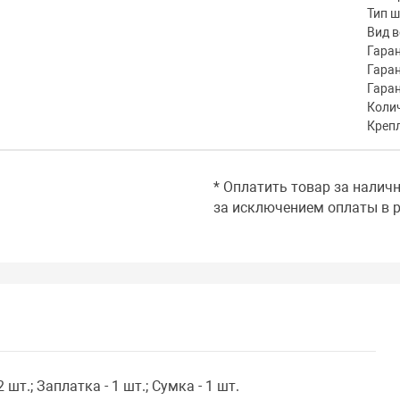
Тип 
Вид в
Гара
Гаран
Гара
Коли
Креп
* Оплатить товар за налич
за исключением оплаты в р
 шт.; Заплатка - 1 шт.; Сумка - 1 шт.