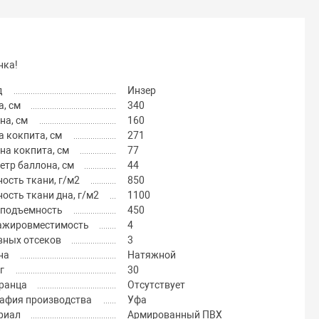
нка!
д
Инзер
, см
340
на, см
160
 кокпита, см
271
на кокпита, см
77
тр баллона, см
44
ость ткани, г/м2
850
ость ткани дна, г/м2
1100
оподъемность
450
ажировместимость
4
вных отсеков
3
на
Натяжной
г
30
транца
Отсутствует
рафия производства
Уфа
риал
Армированный ПВХ