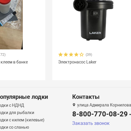
372)
(39)
 клеем в банке
Электронасос Laker
опулярные лодки
Контакты
улица Адмирала Корнилова
одки с НДНД
8-800-770-08-29
одки для рыбалки
одки с килем (килевые)
Заказать звонок
одки со сланью