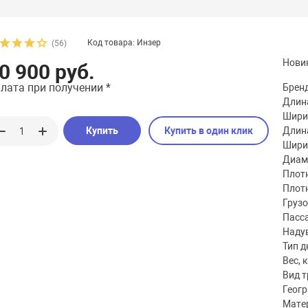
Код товара: Инзер
(56)
Нови
0 900 руб.
лата при получении *
Брен
Длина
Шири
Купить
Купить в один клик
Длина
Шири
Диаме
Плотн
Плотн
Груз
Пасс
Наду
Тип д
Вес, к
Вид 
Геог
Мате