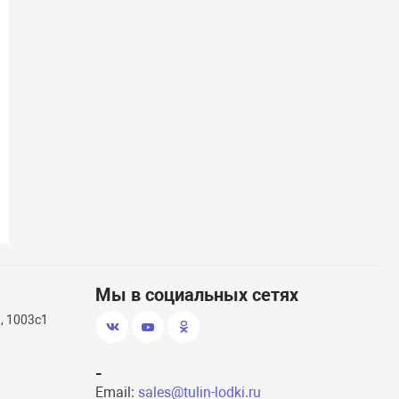
(17)
Спасательный жилет двусторонний
Транец навес
80-100 кг
Мы в социальных сетях
, 1003с1
-
Email:
sales@tulin-lodki.ru