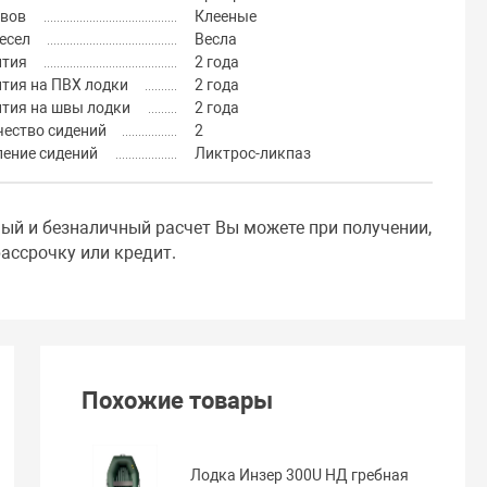
швов
Клееные
есел
Весла
нтия
2 года
тия на ПВХ лодки
2 года
нтия на швы лодки
2 года
чество сидений
2
ление сидений
Ликтрос-ликпаз
ный и безналичный расчет Вы можете при получении,
ассрочку или кредит.
Похожие товары
Лодка Инзер 300U НД гребная