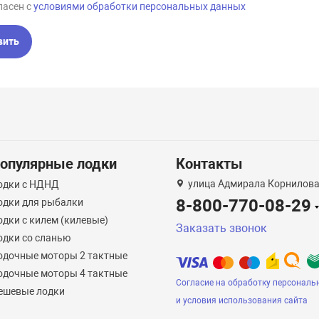
ласен с
условиями обработки персональных данных
вить
опулярные лодки
Контакты
улица Адмирала Корнилова
одки с НДНД
8-800-770-08-29
одки для рыбалки
одки с килем (килевые)
Заказать звонок
одки со сланью
одочные моторы 2 тактные
одочные моторы 4 тактные
Согласие на обработку персональ
ешевые лодки
и условия использования сайта