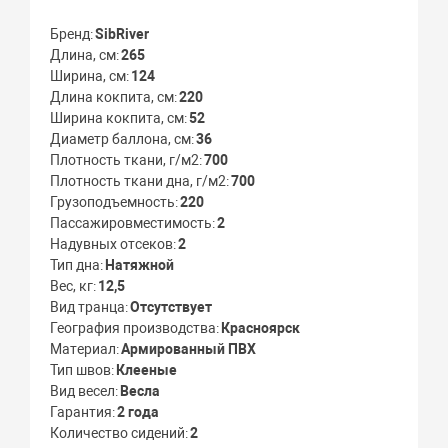
Бренд
SibRiver
Длина, см
265
Ширина, см
124
Длина кокпита, см
220
Ширина кокпита, см
52
Диаметр баллона, см
36
Плотность ткани, г/м2
700
Плотность ткани дна, г/м2
700
Грузоподъемность
220
Пассажировместимость
2
Надувных отсеков
2
Тип дна
Натяжной
Вес, кг
12,5
Вид транца
Отсутствует
География производства
Красноярск
Материал
Армированный ПВХ
Тип швов
Клееные
Вид весел
Весла
Гарантия
2 года
Количество сидений
2