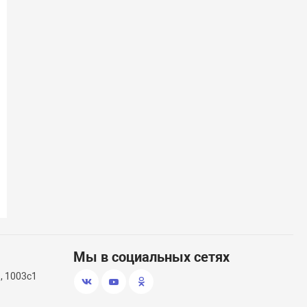
(58)
Транцевые колеса откидные
Насос электр
Мы в социальных сетях
, 1003с1