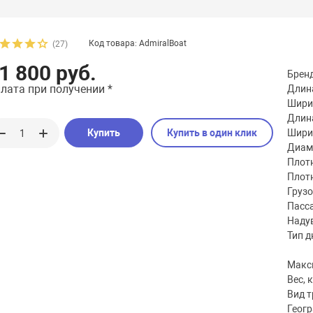
Код товара: AdmiralBoat
(27)
1 800 руб.
Брен
лата при получении *
Длина
Шири
Длина
Купить
Купить в один клик
Шири
Диаме
Плотн
Плотн
Груз
Пасс
Наду
Тип д
Макс
Вес, к
Вид 
Геог