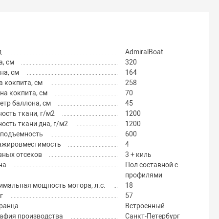
д
AdmiralBoat
, см
320
на, см
164
 кокпита, см
258
на кокпита, см
70
тр баллона, см
45
ость ткани, г/м2
1200
ость ткани дна, г/м2
1200
оподъемность
600
ажировместимость
4
вных отсеков
3 + киль
на
Пол составной с
профилями
имальная мощность мотора, л.с.
18
г
57
транца
Встроенный
рафия производства
Санкт-Петербург