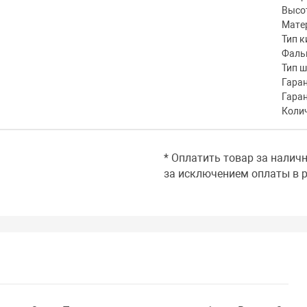
Высот
Мате
Тип к
Фаль
Тип 
Гаран
Гара
Коли
* Оплатить товар за налич
за исключением оплаты в р