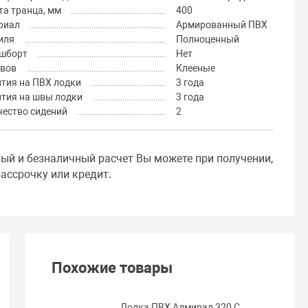
а транца, мм
400
риал
Армированный ПВХ
иля
Полноценный
шборт
Нет
швов
Клееные
тия на ПВХ лодки
3 года
нтия на швы лодки
3 года
чество сидений
2
ный и безналичный расчет Вы можете при получении,
ассрочку или кредит.
Похожие товары
Лодка ПВХ Адмирал 320 C