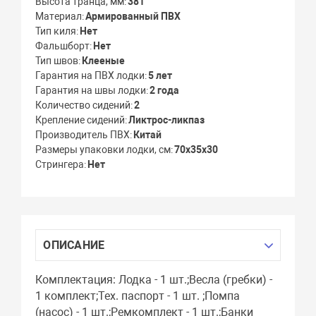
Высота транца, мм
381
Материал
Армированный ПВХ
Тип киля
Нет
Фальшборт
Нет
Тип швов
Клееные
Гарантия на ПВХ лодки
5 лет
Гарантия на швы лодки
2 года
Количество сидений
2
Крепление сидений
Ликтрос-ликпаз
Производитель ПВХ
Китай
Размеры упаковки лодки, см
70х35х30
Стрингера
Нет
ОПИСАНИЕ
Комплектация: Лодка - 1 шт.;Весла (гребки) -
1 комплект;Тех. паспорт - 1 шт. ;Помпа
(насос) - 1 шт.;Ремкомплект - 1 шт.;Банки