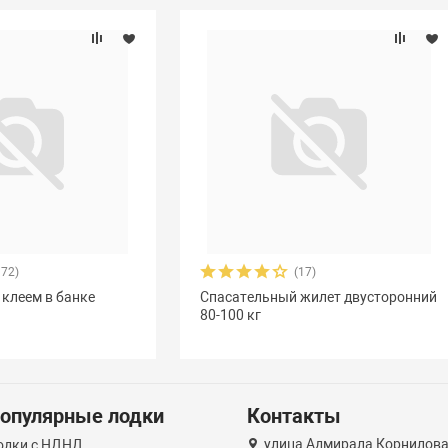
372)
(17)
 клеем в банке
Спасательный жилет двусторонний
80-100 кг
опулярные лодки
Контакты
улица Адмирала Корнилова
одки с НДНД