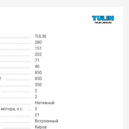
TULIN
280
151
202
71
40
850
2
850
350
2
2
Натяжной
отора, л.с.
5
21
Встроенный
Киров