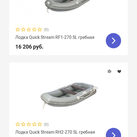
Тип дна
Тип швов
(0)
Вес, кг
Лодка Quick Stream RF1-270 SL гребная
16 206 руб.
Вид транца
Материал
Крепление сидений
Количество сидений
(0)
Вид весел
Лодка Quick Stream RH2-270 SL гребная