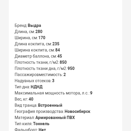
Бренд
Выдра
Длина, см
280
Ширина, см
170
Длина кокпита, см
235
Ширина кокпита, см
84
Диаметр баллона, см
45
Плотность ткани, г/м2
850
Плотность ткани дна, г/м2
950
Пассажировместимость
2
Надувных отсеков
3
Тип дна
НДНД
Максимальная мощность мотора, л.с.
9
Вес, кг
40
Вид транца
Встроенный
География производства
Новосибирск
Материал
Армированный ПВХ
Тип киля
Тоннель
Фальшборт
Нет