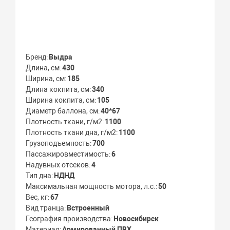
Бренд
Выдра
Длина, см
430
Ширина, см
185
Длина кокпита, см
340
Ширина кокпита, см
105
Диаметр баллона, см
40*67
Плотность ткани, г/м2
1100
Плотность ткани дна, г/м2
1100
Грузоподъемность
700
Пассажировместимость
6
Надувных отсеков
4
Тип дна
НДНД
Максимальная мощность мотора, л.с.
50
Вес, кг
67
Вид транца
Встроенный
География производства
Новосибирск
Материал
Армированный ПВХ