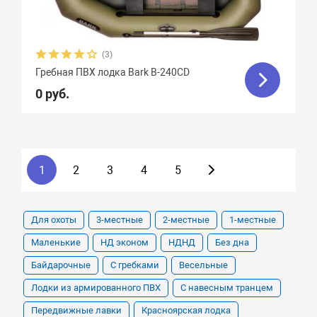
(3)
Гребная ПВХ лодка Bark B-240СD
0 руб.
1
2
3
4
5
Для охоты
3-местные
2-местные
1-местные
Маленькие
НД эконом
НДНД
Без дна
Байдарочные
С гребками
Весельные
Лодки из армированного ПВХ
С навесным транцем
Передвижные лавки
Красноярская лодка