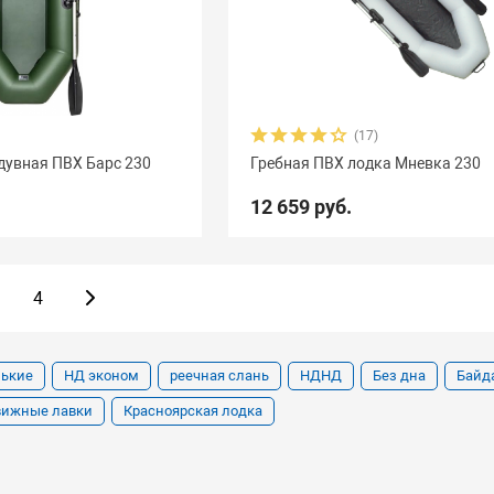
(17)
дувная ПВХ Барс 230
Гребная ПВХ лодка Мневка 230
12 659 руб.
4
ькие
НД эконом
реечная слань
НДНД
Без дна
Байд
вижные лавки
Красноярская лодка