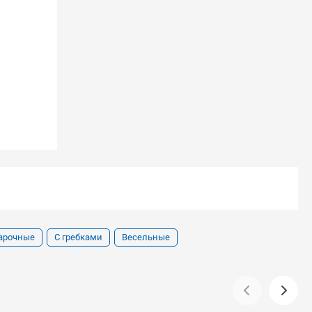
арочные
С гребками
Весельные