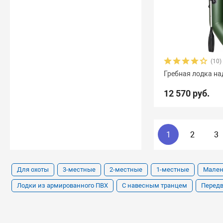
(10)
Гребная лодка на
12 570 руб.
1
2
3
Для охоты
3-местные
2-местные
1-местные
Мален
Лодки из армированного ПВХ
С навесным транцем
Перед