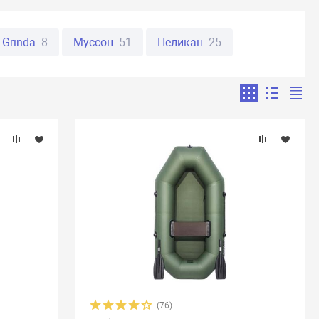
Grinda
8
Муссон
51
Пеликан
25
Urex
18
Yukona
5
Прима
14
рал
14
Aero
5
Aqua-Storm
21
rce
4
Latimeria
3
Liman
4
Scandic
2
Sevylor
10
Stel
2
Storm
5
4
Бахта
7
Броня
5
Велес
1
Двина
35
Дельта
11
Джой
2
Медведь
3
Мневка
2
Мурена
10
5
Стелс
2
Стрелка
10
Тайфун
13
(76)