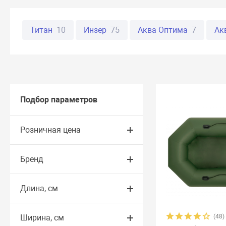
Титан
10
Инзер
75
Аква Оптима
7
Ак
Пиранья
22
Roger Classic
5
Стефа
14
Лоцман
17
Лидер
27
Gelios
17
Байка
BadgerBoat
1
BALTICboats
1
Bark
52
B
Подбор параметров
Marko Boats
16
Mega Boat
15
Norvik
5
Розничная цена
Stream
8
Sun Marine
14
TroutPro
3
Агу
Бренд
Волга
12
Вольный ветер
29
Вуд
10
Ву
Камыш
11
Кантегир
2
Китайские
5
К
Длина, см
Нептун
14
Одиссей
7
Омега
16
Оникс
Ширина, см
(48)
ТУЗ
7
Улов
10
Феникс
4
Флагман
4