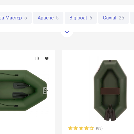
ва Мастер
5
Apache
5
Big boat
6
Gavial
25
Таймень
5
Тулин
19
Фрегат
11
Хантер
6
л
27
BoatMaster
8
Sea-pro
9
Акула
8
Адми
estway
3
Flinc
10
Golfstream
9
Jet
6
Jet Fo
Polar bird
3
Quick Stream
8
Rapid
3
Regent
5
л
11
АкваPro
18
Ангара
2
Астра
3
Барс
окса
2
Гладиатор
6
Горизонт
3
Групер
1
олибри
5
Лагуна
8
Лисичанка
12
Мана
1
9
Посейдон
3
Регент
5
Скиф
13
Сомик
(83)
Форт боат
4
Чирок
7