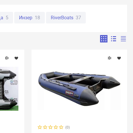
да
5
Инзер
18
RiverBoats
37
анья
32
Пеликан
11
ORCA
19
ман
36
Юкона
47
Англер
8
28
Абакан
8
Аляска
17
Бирюса
2
Таймыр
12
BoatMaster
10
Flinc
16
ne
8
Aquila
14
Atlantic Boats
11
5
Golfstream
39
HDX
8
Highfield
10
ats
38
Mega Boat
12
Nissamaran
13
ver GT
8
SibRiver Хатанга
22
Silverado
10
(0)
9
Titan Boats
4
Weekend
2