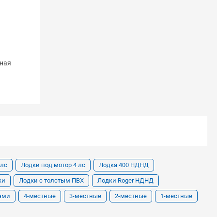
рная
 лс
Лодки под мотор 4 лс
Лодка 400 НДНД
ки
Лодки с толстым ПВХ
Лодки Roger НДНД
рами
4-местные
3-местные
2-местные
1-местные