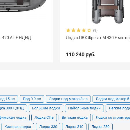
(9)
 420 Air F НДНД
Лодка ПВХ Фрегат M 430 F мото
110 240 руб.
од 15 лс
Под 9.9 лс
Лодки под мотор 8 лс
Лодки под мотор 5
дка 300 НДНД
Большие лодки
Пайольные лодки
Легкие лод
фимская лодка
Лодка СПБ
Вятская лодка
Лодки со стринге
Килевая лодка
Лодка 330
Лодка 310
Лодка 280