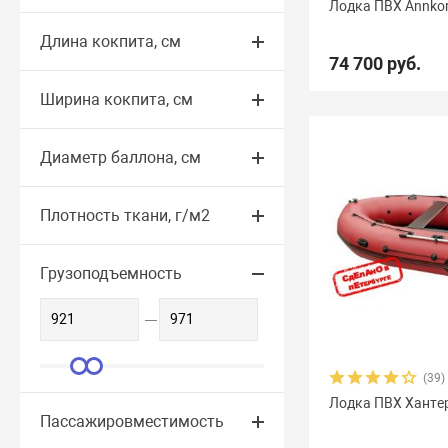
Лодка ПВХ Annko
Длина кокпита, см
Yachtmarin
28
Zodiac
47
Zongshen
7
Z
74 700 руб.
Арчер
8
Астра
17
Баджер
40
Барс
6
Ширина кокпита, см
Гладиатор
65
Групер
9
Двина
16
Дел
Диаметр баллона, см
Командор
8
Комбат
8
Компас
19
Лаг
Омега
23
Оникс
9
Орка Argo
5
Орка 
Плотность ткани, г/м2
Посейдон Антей
3
Посейдон Викинг
6
Пос
Грузоподъемность
Союз
13
Стрелка
8
Тайфун
3
Улов
8
(39)
Лодка ПВХ Ханте
Пассажировместимость