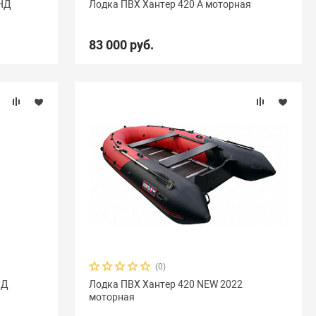
ДНД
Лодка ПВХ Хантер 420 А моторная
Акула
9
Альбатрос
11
Андромеда
2
83 000 руб.
Вуд
10
Выдра
15
Галс
6
мыш
18
Кета
9
Кола
1
Колибри
4
Навигатор
16
Нептун
11
Одиссей
4
ересвет
1
Пилот
16
Посейдон
3
6
Селенга
12
Скайра
11
Солар
25
Чирок
7
Ямаран
13
(0)
НД
Лодка ПВХ Хантер 420 NEW 2022
моторная