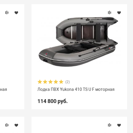
(2)
рная
Лодка ПВХ Yukona 410 TS U F моторная
114 800 руб.