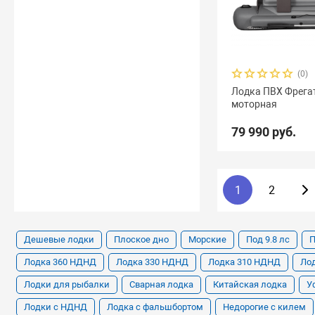
(0)
Лодка ПВХ Фрегат
моторная
79 990 руб.
1
2
Дешевые лодки
Плоское дно
Морские
Под 9.8 лс
П
Лодка 360 НДНД
Лодка 330 НДНД
Лодка 310 НДНД
Ло
Лодки для рыбалки
Сварная лодка
Китайская лодка
У
Лодки с НДНД
Лодка с фальшбортом
Недорогие с килем