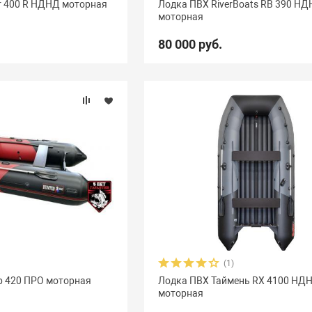
r 400 R НДНД моторная
Лодка ПВХ RiverBoats RB 390 Н
моторная
vezda
21
Азимут
0
АкваPro
4
Аквилон
13
80 000 руб.
Боатсман
9
Боцман
3
Витязь
4
Волга
9
ьта
12
ДМБ
25
Добрыня
2
Кайман
12
Ка
уна
10
Медведь
12
Мичман
3
Мневка
3
GT
8
Орка Драккар
8
Парус
7
Патриот
3
П
ейдон Касатка
4
Посейдон Титан
2
Роджер Sfera
Фаворит
4
Феникс
1
Флинт
3
Фортуна
8
(1)
р 420 ПРО моторная
Лодка ПВХ Таймень RX 4100 НД
моторная