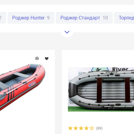
2
Роджер Hunter
9
Роджер Стандарт
10
Торпе
16
Фрегат
61
Таймень
20
Ривьера
20
Пир
rine
29
Urex
13
Байкал
8
Стефа
19
Флаг
o
9
Reef
34
Polar Bird
27
Apache
7
X-River
боат
32
Прима
10
Раш
3
Река
18
Скиф
6
AirLayer
10
Annkor
19
Aqua-Storm
15
Aquamari
Catmarine
22
Compass
10
Dingo
7
Gelios
1
4
Korsar
24
Latimeria
9
Liman
25
Marko Bo
id
3
Regatta
9
RusBoat
17
Scandic
4
SibRi
(88)
at
4
Stel
7
Storm
3
Stream
5
Sun Marine
1