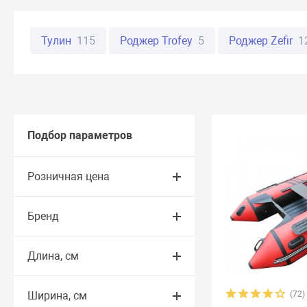
Тулин
115
Роджер Trofey
5
Роджер Zefir
1
Хантер
37
Стелс
13
Big boat
46
Аква
Муссон
32
Гринда
6
Гавиал
13
ProfMa
Альтаир
59
Адмирал
44
Skat
8
Sea-pr
Подбор параметров
Клай
4
Лидер
36
Лоцман
13
Марлин 
Розничная цена
Атлант
7
Admiral (Мнев и К)
3
Aero
0
Бренд
Bark
21
Bestway
2
Bratan
5
CatFish
4
Honda
5
Jet
9
Jet Force
14
John Silver
Длина, см
Nordik
11
Norvik
20
Quick Stream
8
Rap
Ширина, см
(72)
SMarine
38
Sonata
16
Speeda
4
StarBo