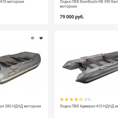
 470 моторная
Лодка ПВХ RiverBoats RB 390 Ки
моторная
vezda
21
Азимут
0
АкваPro
4
Аквилон
13
79 000 руб.
Боатсман
9
Боцман
3
Витязь
4
Волга
9
ьта
12
ДМБ
25
Добрыня
2
Кайман
12
Ка
уна
10
Медведь
12
Мичман
3
Мневка
3
GT
8
Орка Драккар
8
Парус
7
Патриот
3
П
ейдон Касатка
4
Посейдон Титан
2
Роджер Sfera
Фаворит
4
Феникс
1
Флинт
3
Фортуна
8
(11)
ал 380 НДНД моторная
Лодка ПВХ Адмирал 410 НДНД м