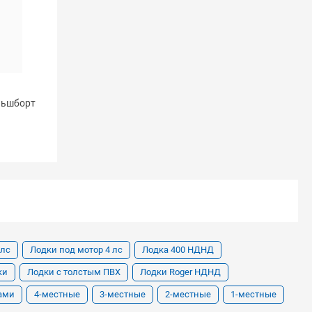
льшборт
 лс
Лодки под мотор 4 лс
Лодка 400 НДНД
ки
Лодки с толстым ПВХ
Лодки Roger НДНД
рами
4-местные
3-местные
2-местные
1-местные