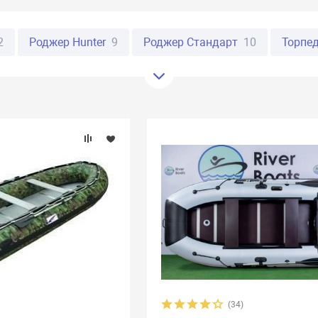
2
Роджер Hunter
9
Роджер Стандарт
10
Торпе
16
Фрегат
61
Таймень
20
Ривьера
20
Пир
rine
29
Urex
13
Байкал
8
Стефа
19
Флаг
o
9
Reef
34
Polar Bird
27
Apache
7
X-River
боат
32
Прима
10
Раш
3
Река
18
Скиф
6
AirLayer
10
Annkor
19
Aqua-Storm
15
Aquamari
Catmarine
22
Compass
10
Dingo
7
Gelios
1
4
Korsar
24
Latimeria
9
Liman
25
Marko Bo
id
3
Regatta
9
RusBoat
17
Scandic
4
SibRi
(34)
at
4
Stel
7
Storm
3
Stream
5
Sun Marine
1