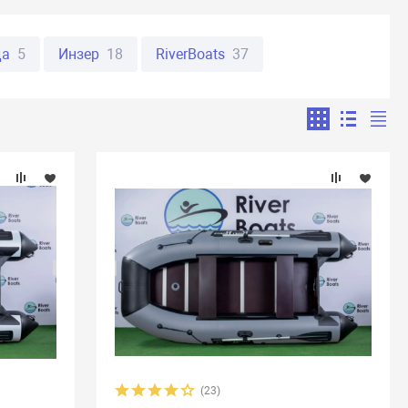
да
5
Инзер
18
RiverBoats
37
анья
32
Пеликан
11
ORCA
19
ман
36
Юкона
47
Англер
8
28
Абакан
8
Аляска
17
Бирюса
2
Таймыр
12
BoatMaster
10
Flinc
16
ne
8
Aquila
14
Atlantic Boats
11
5
Golfstream
39
HDX
8
Highfield
10
ats
38
Mega Boat
12
Nissamaran
13
ver GT
8
SibRiver Хатанга
22
Silverado
10
(23)
9
Titan Boats
4
Weekend
2