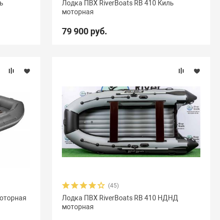
ль
Лодка ПВХ RiverBoats RB 410 Киль
моторная
Акула
9
Альбатрос
11
Андромеда
2
79 900 руб.
Вуд
10
Выдра
15
Галс
6
мыш
18
Кета
9
Кола
1
Колибри
4
Навигатор
16
Нептун
11
Одиссей
4
ересвет
1
Пилот
16
Посейдон
3
6
Селенга
12
Скайра
11
Солар
25
Чирок
7
Ямаран
13
(45)
оторная
Лодка ПВХ RiverBoats RB 410 НДНД
моторная