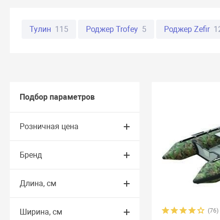
Тулин
115
Роджер Trofey
5
Роджер Zefir
1
Хантер
37
Стелс
13
Big boat
46
Аква
Муссон
32
Гринда
6
Гавиал
13
ProfMa
Альтаир
59
Адмирал
44
Skat
8
Sea-pr
Подбор параметров
Клай
4
Лидер
36
Лоцман
13
Марлин 
Розничная цена
Атлант
7
Admiral (Мнев и К)
3
Aero
0
Бренд
Bark
21
Bestway
2
Bratan
5
CatFish
4
Honda
5
Jet
9
Jet Force
14
John Silver
Длина, см
Nordik
11
Norvik
20
Quick Stream
8
Rap
Ширина, см
(76)
SMarine
38
Sonata
16
Speeda
4
StarBo