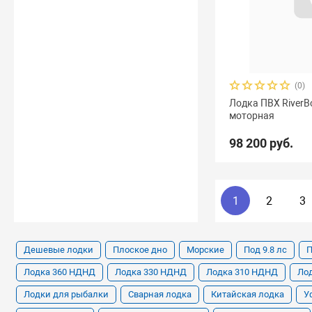
(0)
Лодка ПВХ RiverB
моторная
98 200 руб.
1
2
3
Дешевые лодки
Плоское дно
Морские
Под 9.8 лс
П
Лодка 360 НДНД
Лодка 330 НДНД
Лодка 310 НДНД
Ло
Лодки для рыбалки
Сварная лодка
Китайская лодка
У