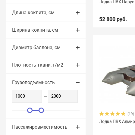
Лодка ПВХ Парус
Длина кокпита, см
Yachtmarin
28
Zodiac
47
Zongshen
7
Z
52 800 руб.
Арчер
8
Астра
17
Баджер
40
Барс
6
Ширина кокпита, см
Гладиатор
65
Групер
9
Двина
16
Дел
Диаметр баллона, см
Командор
8
Комбат
8
Компас
19
Лаг
Омега
23
Оникс
9
Орка Argo
5
Орка 
Плотность ткани, г/м2
Посейдон Антей
3
Посейдон Викинг
6
Пос
Грузоподъемность
Союз
13
Стрелка
8
Тайфун
3
Улов
8
(19)
Лодка ПВХ Адмир
Пассажировместимость