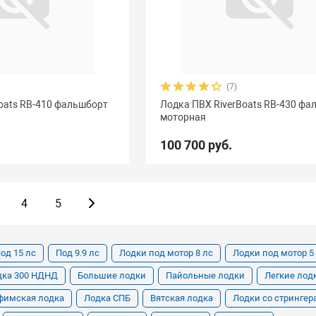
(7)
oats RB-410 фальшборт
Лодка ПВХ RiverBoats RB-430 фа
моторная
100 700 руб.
4
5
од 15 лс
Под 9.9 лс
Лодки под мотор 8 лс
Лодки под мотор 5
дка 300 НДНД
Большие лодки
Пайольные лодки
Легкие лод
фимская лодка
Лодка СПБ
Вятская лодка
Лодки со стринге