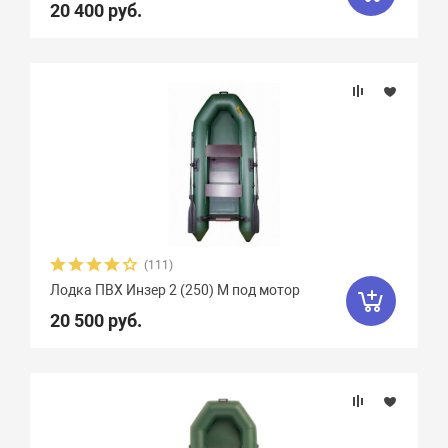
20 400 руб.
Крепление сидений
Marko Boats
38
Mega Boat
12
Nissamaran
13
Nordik
11
Количество сидений
Norvik
20
Quick Stream
8
Вид весел
Rapid
3
Regatta
9
RusBoat
17
Особенности
Scandic
4
SibRiver GT
8
SibRiver Хатанга
22
Silverado
10
(111)
Лодка ПВХ Инзер 2 (250) М под мотор
SMarine
38
Sonata
16
20 500 руб.
Speeda
4
StarBoat
4
Stel
7
Storm
3
Stream
5
Sun Marine
19
Titan Boats
4