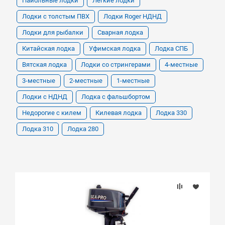
Пайольные лодки
Легкие лодки
Лодки с толстым ПВХ
Лодки Roger НДНД
Лодки для рыбалки
Сварная лодка
Китайская лодка
Уфимская лодка
Лодка СПБ
Вятская лодка
Лодки со стрингерами
4-местные
3-местные
2-местные
1-местные
Лодки с НДНД
Лодка с фальшбортом
Недорогие с килем
Килевая лодка
Лодка 330
Лодка 310
Лодка 280