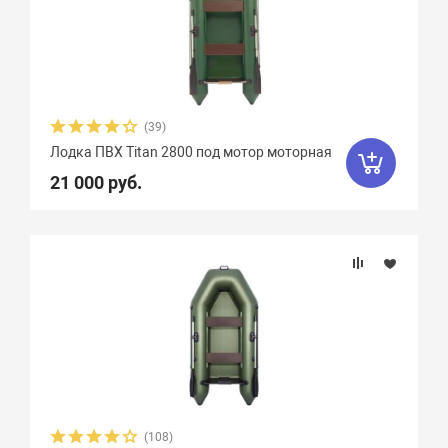
Weekend
2
Yachtmarin
28
Zodiac
47
Zongshen
7
Zvezda
21
Азимут
0
(39)
АкваPro
4
Аквилон
13
Лодка ПВХ Titan 2800 под мотор моторная
21 000 руб.
Акула
9
Альбатрос
11
Андромеда
2
Арчер
8
Астра
17
Баджер
40
Барс
6
Боатсман
9
Боцман
3
Витязь
4
Волга
9
Вуд
10
Выдра
15
Галс
6
(108)