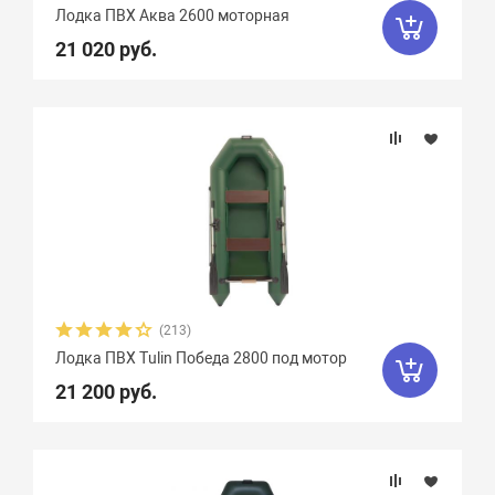
Гладиатор
65
Групер
9
Лодка ПВХ Аква 2600 моторная
21 020 руб.
Двина
16
Дельта
12
ДМБ
25
Добрыня
2
Кайман
12
Камыш
18
Кета
9
Кола
1
Колибри
4
Командор
8
Комбат
8
Компас
19
Лагуна
10
Медведь
12
(213)
Мичман
3
Мневка
3
Лодка ПВХ Tulin Победа 2800 под мотор
Навигатор
16
Нептун
11
21 200 руб.
Одиссей
4
Омега
23
Оникс
9
Орка Argo
5
Орка GT
8