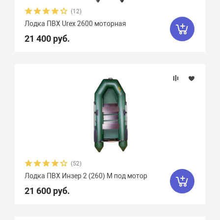
Феникс
1
Флинт
3
Фортуна
8
(12)
Лодка ПВХ Urex 2600 моторная
Чирок
7
Ямаран
13
21 400 руб.
(52)
Лодка ПВХ Инзер 2 (260) М под мотор
21 600 руб.